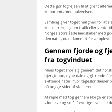
Dette gør togrejsen til et grønt alterna
kompromis med oplevelsen.
Samtidig giver toget mulighed for at s
koncentrere sig om trafik eller venteti
Norges storslåede landskaber med god 
den natur, du er kommet for at opleve.
Gennem fjorde og fj
fra togvinduet
Mens toget snor sig gennem det norsk
bjergtoppe, dybe dale og glitrende fjo
skiftende natur, hvor tågeslør danser o
på begge sider af skinnerne.
At rejse med tog gennem Norge er som
vilde elve og små, farverige træhuse 