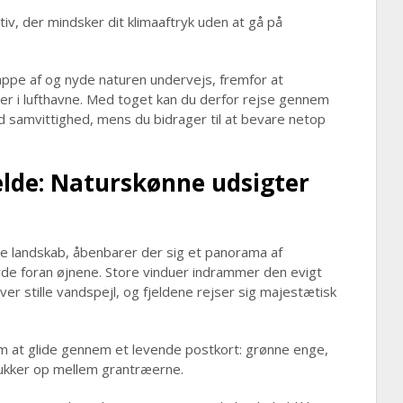
tiv, der mindsker dit klimaaftryk uden at gå på
lappe af og nyde naturen undervejs, fremfor at
der i lufthavne. Med toget kan du derfor rejse gennem
samvittighed, mens du bidrager til at bevare netop
elde: Naturskønne udsigter
e landskab, åbenbarer der sig et panorama af
rde foran øjnene. Store vinduer indrammer den evigt
ver stille vandspejl, og fjeldene rejser sig majestætisk
 at glide gennem et levende postkort: grønne enge,
dukker op mellem grantræerne.