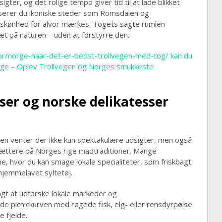
gter, og det rolige tempo giver tid til at lade blikket
asserer du ikoniske steder som Romsdalen og
 skønhed for alvor mærkes. Togets sagte rumlen
æt på naturen – uden at forstyrre den.
ser/norge-naar-det-er-bedst-trollvegen-med-tog/ kan du
rge – Oplev Trollvegen og Norges smukkeste
ser og norske delikatesser
en venter der ikke kun spektakulære udsigter, men også
g tættere på Norges rige madtraditioner. Mange
, hvor du kan smage lokale specialiteter, som friskbagt
hjemmelavet syltetøj.
agt at udforske lokale markeder og
lde picnickurven med røgede fisk, elg- eller rensdyrpølse
 fjelde.