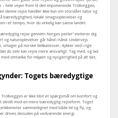
 – hele vejen frem til den imponerende Trollveggen,
en denne rejse handler ikke kun om storslået natur og
på bæredygtighed, lokale smagsoplevelser og
n i et tempo, hvor du virkelig kan sanse landet.
n bæredygtig rejse gennem Norges perler” inviterer dig
rt og naturoplevelser går hånd i hånd. Undervejs
e, smager på norske delikatesser, dykker ned i rige
vordan du selv kan rejse mere ansvarligt. Tag med, og lad
e med omtanke for miljøet og nysgerrighed på alt det,
gynder: Togets bæredygtige
l Trollveggen er ikke blot et spørgsmål om komfort og
vt skridt mod en mere bæredygtig rejseform. Toget
erkilometer sammenlignet med både bil og fly, og
er drives desuden på vedvarende energi.