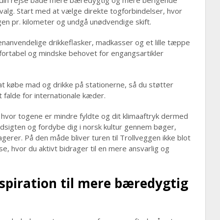
 din rejse både mere bæredygtig og mere berigende
valg. Start med at vælge direkte togforbindelser, hvor
gen pr. kilometer og undgå unødvendige skift.
nanvendelige drikkeflasker, madkasser og et lille tæppe
fortabel og mindske behovet for engangsartikler
t købe mad og drikke på stationerne, så du støtter
 falde for internationale kæder.
hvor togene er mindre fyldte og dit klimaaftryk dermed
dsigten og fordybe dig i norsk kultur gennem bøger,
rer. På den måde bliver turen til Trollveggen ikke blot
, hvor du aktivt bidrager til en mere ansvarlig og
nspiration til mere bæredygtig