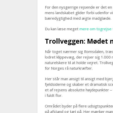
For den nysgerrige rejsende er det en
mens landskabet glider forbi udenfor v
bæredygtighed med ægte madglæde.
Du kan læse meget
mere om togrejse t
Trollveggen: Mødet 
Når toget nærmer sig Romsdalen, træde
lodret klippevæg, der rejser sig 1.000
naturelskere til at holde vejret. Trollv
for Norges rå naturkræfter.
Her står man ansigt til ansigt med bjer
fjeldsiderne og skaber et dramatisk sc
et af rejsens absolutte højdepunkter –
i fuldt flor.
Området byder på flere udsigtspunkte
på afstand og tæt på. Her mærker man 