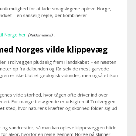
 unik mulighed for at lade smagsløgene opleve Norge,
induet – en sanselig rejse, der kombinerer
il Norge her
.
med Norges vilde klippevæg
r Trollveggen pludselig frem i landskabet – en næsten
 meter op fra dalbunden og får selv de mest garvede
eggen er ikke blot et geologisk vidunder, men også et ikon
genes vilde storhed, hvor tågen ofte driver ind over
eneri. For mange besøgende er udsigten til Trollveggen
 et sted, hvor naturens kræfter og skønhed folder sig ud
r og vandrestier, så man kan opleve klippevæggen både
for alvor, hvorfor en rejse gennem Norge på skinner