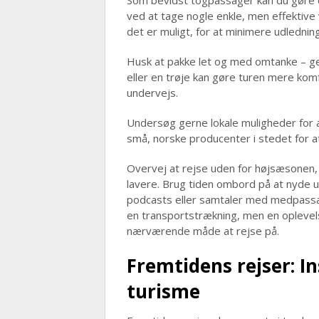
Som bevidst togpassager kan du gøre
ved at tage nogle enkle, men effektive 
det er muligt, for at minimere udlednin
Husk at pakke let og med omtanke – ge
eller en trøje kan gøre turen mere kom
undervejs.
Undersøg gerne lokale muligheder for a
små, norske producenter i stedet for at
Overvej at rejse uden for højsæsonen, 
lavere. Brug tiden ombord på at nyde u
podcasts eller samtaler med medpassage
en transportstrækning, men en oplevelse
nærværende måde at rejse på.
Fremtidens rejser: I
turisme