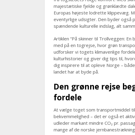
majestætiske fjelde og grønklædte dale
Europas højeste lodrette klippevæg. M
eventyrlige udsigter. Den byder også 
spændende kulturelle indslag, alt samme
Artiklen “På skinner til Trollveggen: E
med på en togrejse, hvor grøn transpo
udforsker vi togets klimavenlige fordel
kulturhistorier og giver dig tips til, h
dig inspirere til at opleve Norge – båd
landet har at byde på.
Den grønne rejse be
fordele
At vælge toget som transportmiddel ti
bekvemmelighed – det er også et akti
udleder markant mindre CO₂ pr. passag
mange af de norske jernbanestrækning