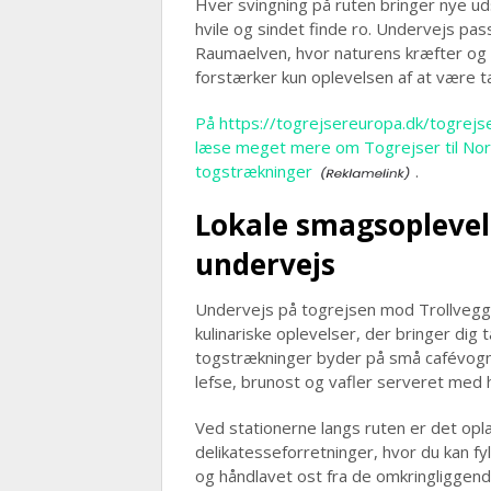
Hver svingning på ruten bringer nye udsi
hvile og sindet finde ro. Undervejs p
Raumaelven, hvor naturens kræfter og
forstærker kun oplevelsen af at være t
På https://togrejsereuropa.dk/togrej
læse meget mere om Togrejser til No
togstrækninger
.
Lokale smagsoplevel
undervejs
Undervejs på togrejsen mod Trollvegg
kulinariske oplevelser, der bringer di
togstrækninger byder på små cafévogne
lefse, brunost og vafler serveret med 
Ved stationerne langs ruten er det opl
delikatesseforretninger, hvor du kan fy
og håndlavet ost fra de omkringliggende