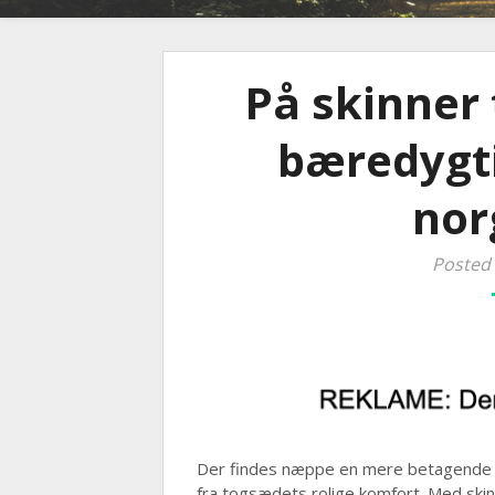
På skinner 
bæredygt
nor
Posted
Der findes næppe en mere betagende 
fra togsædets rolige komfort. Med ski