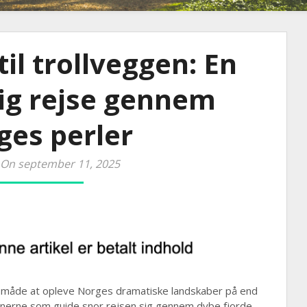
til trollveggen: En
ig rejse gennem
ges perler
 On september 11, 2025
måde at opleve Norges dramatiske landskaber på end
nnerne som guide snor rejsen sig gennem dybe fjorde,