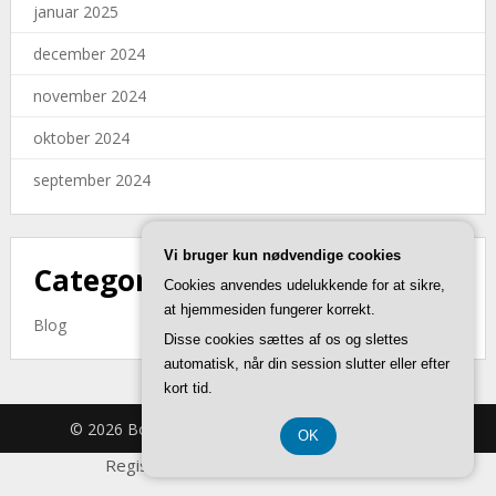
januar 2025
december 2024
november 2024
oktober 2024
september 2024
Vi bruger kun nødvendige cookies
Categories
Cookies anvendes udelukkende for at sikre,
at hjemmesiden fungerer korrekt.
Blog
Disse cookies sættes af os og slettes
automatisk, når din session slutter eller efter
kort tid.
© 2026 Bomavent.dk
| Theme by
SuperbThemes
OK
Registreringsnummer DK-3740 7739