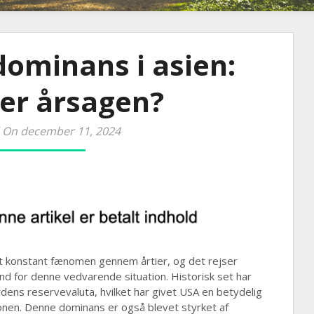
dominans i asien:
er årsagen?
 On december 11, 2024
et konstant fænomen gennem årtier, og det rejser
nd for denne vedvarende situation. Historisk set har
rdens reservevaluta, hvilket har givet USA en betydelig
gionen. Denne dominans er også blevet styrket af