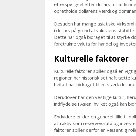
efterspørgsel efter dollars for at kunn
opretholde dollarens værdi og dominans
Desuden har mange asiatiske virksomhed
i dollars på grund af valutaens stabili
Dette har også bidraget til at styrke do
foretrukne valuta for handel og invester
Kulturelle faktorer
Kulturelle faktorer spiller også en vigti
regionen har historisk set haft tætte 
hvilket har bidraget til en stærk dollar
Derudover har den vestlige kultur, her
indflydelse i Asien, hvilket også kan bi
Endvidere er der en generel tillid til do
attraktiv som reservevaluta og invester
faktorer spiller derfor en væsentlig rol