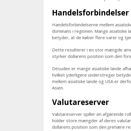
Handelsforbindelser
Handelsforbindelserne mellem asiatiske 
dominans i regionen. Mange asiatiske l
betyder, at de køber flere varer og tje
Dette resulterer i en stor mængde ameri
styrker dollarens position som den foret
Desuden er mange asiatiske lande afhæ
hvilket yderligere understreger betydn
mellem asiatiske lande og USA er derfor 
Asien.
Valutareserver
Valutareserver spiller en afgørende rol
holder store mængder af deres valutare
dollarens position som den primære res