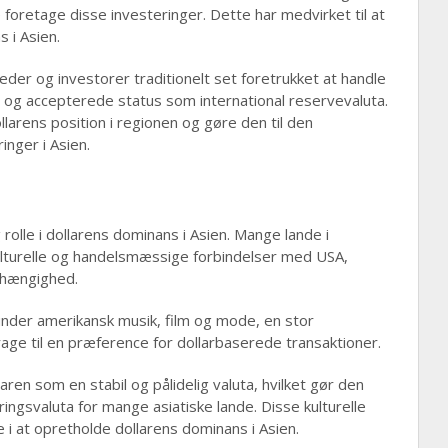
e foretage disse investeringer. Dette har medvirket til at
 i Asien.
er og investorer traditionelt set foretrukket at handle
tet og accepterede status som international reservevaluta.
llarens position i regionen og gøre den til den
inger i Asien.
g rolle i dollarens dominans i Asien. Mange lande i
kulturelle og handelsmæssige forbindelser med USA,
afhængighed.
under amerikansk musik, film og mode, en stor
drage til en præference for dollarbaserede transaktioner.
llaren som en stabil og pålidelig valuta, hvilket gør den
ingsvaluta for mange asiatiske lande. Disse kulturelle
le i at opretholde dollarens dominans i Asien.