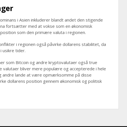
nger
dominans i Asien inkluderer blandt andet den stigende
Kina fortsætter med at vokse som en økonomisk
position som den primære valuta i regionen.
flikter i regionen også påvirke dollarens stabilitet, da
i usikre tider.
utaer som Bitcoin og andre kryptovalutaer også true
ve valutaer bliver mere populære og accepterede i hele
A og andre lande at være opmærksomme på disse
yrke dollarens position gennem økonomisk og politisk