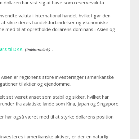
om dollaren har vist sig at have som reservevaluta.
endte valuta i international handel, hvilket gør den
er at sikre deres handelsforbindelser og økonomiske
rne med til at opretholde dollarens dominans i Asien og
lars til DKK
.
i Asien er regionens store investeringer i amerikanske
igationer til aktier og ejendomme.
t set været anset som stabil og sikker, hvilket har
herunder fra asiatiske lande som Kina, Japan og Singapore.
er har også været med til at styrke dollarens position
nvesteres i amerikanske aktiver, er der en naturlig