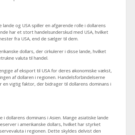
lande og USA spiller en afgørende rolle i dollarens
ande har et stort handelsunderskud med USA, hvilket
nester fra USA, end de sælger til dem.
kanske dollars, der cirkulerer i disse lande, hvilket
rukne valuta til handel.
ngige af eksport til USA for deres økonomiske vækst,
ingen af dollaren i regionen. Handelsforbindelserne
en vigtig faktor, der bidrager til dollarens dominans i
le i dollarens dominans i Asien. Mange asiatiske lande
server i amerikanske dollars, hvilket har styrket
ervevaluta i regionen. Dette skyldes delvist den