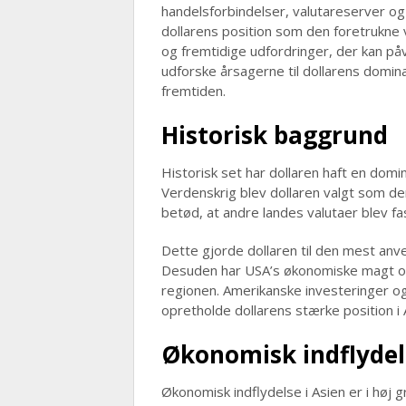
handelsforbindelser, valutareserver og in
dollarens position som den foretrukne va
og fremtidige udfordringer, der kan påvi
udforske årsagerne til dollarens domina
fremtiden.
Historisk baggrund
Historisk set har dollaren haft en domine
Verdenskrig blev dollaren valgt som d
betød, at andre landes valutaer blev fas
Dette gjorde dollaren til den mest anve
Desuden har USA’s økonomiske magt og p
regionen. Amerikanske investeringer og 
opretholde dollarens stærke position i 
Økonomisk indflydel
Økonomisk indflydelse i Asien er i høj